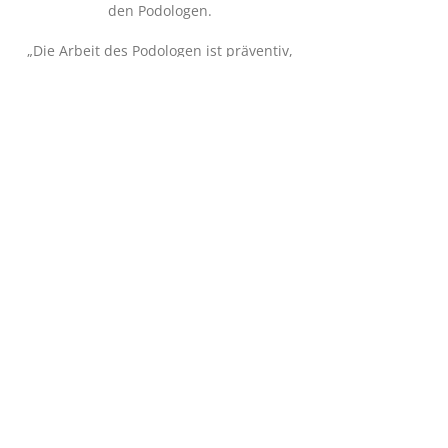
den Podologen.
„Die Arbeit des Podologen ist präventiv,
lindernd und heilend.“
Podologie-Praxis Stefan Krames:
Bei uns erhalten Sie eine ausführliche
Anamnese, eine professionelle Beratung
sowie eine medizinisch fundierte
Behandlung.
Dabei stehen Ihre persönliche Betreuung
und Beratung bei uns an erster Stelle.
Auf höchstem hygienischem Niveau
ausgerüstet, mit modernster Technik,
bieten wir Ihnen in angenehmer
Atmosphäre die Behandlung, die Ihre
Füße verdienen.
Eine interdisziplinäre Zusammenarbeit
bei der Behandlung mit Ärzten,