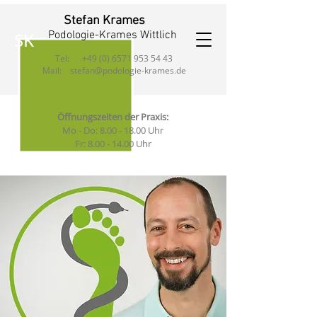
Stefan Krames
SK
Podologie-Krames Wittlich
Tel:
+49 (0) 6571 953 54 43
Mail:
stefan@podologie-krames.de
Öffnungszeiten der Praxis:
Mo - Do:
8.00 - 18.00
Uhr
Fr:
8.00 - 14.00
Uhr